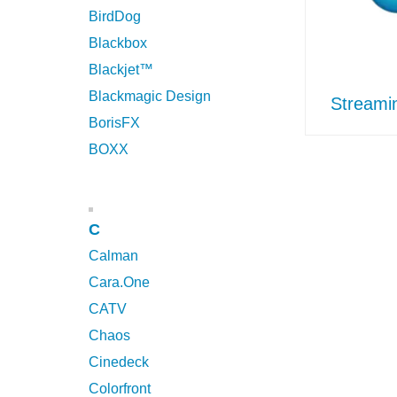
BirdDog
Blackbox
Blackjet™
Blackmagic Design
Streami
BorisFX
BOXX
C
Calman
Cara.One
CATV
Chaos
Cinedeck
Colorfront