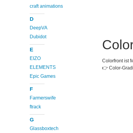
craft animations
D
DeepVA
Dubidot
Color
E
EIZO
Colorfront ist
ELEMENTS
👉 Color-Grad
Epic Games
F
Farmerswife
ftrack
G
Glassboxtech