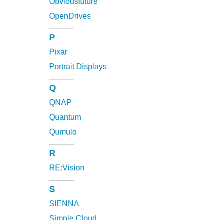
Obviousfuture
OpenDrives
P
Pixar
Portrait Displays
Q
QNAP
Quantum
Qumulo
R
RE:Vision
S
SIENNA
Simple Cloud