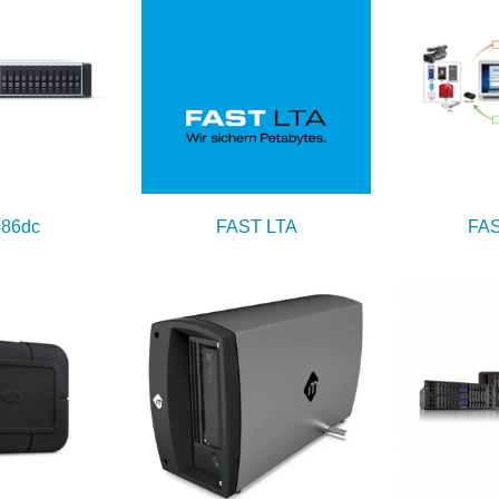
86dc
FAST LTA
FAS