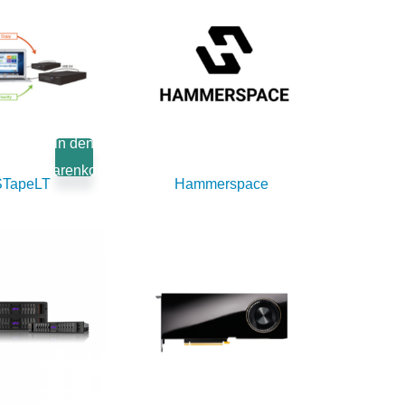
in den
Warenkorb
TapeLT
Hammerspace