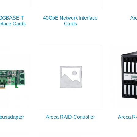
10GBASE-T
40GbE Network Interface
Ar
erface Cards
Cards
busadapter
Areca RAID-Controller
Areca R