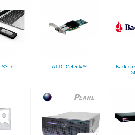
 SSD
ATTO Celerity™
Backblaz
S