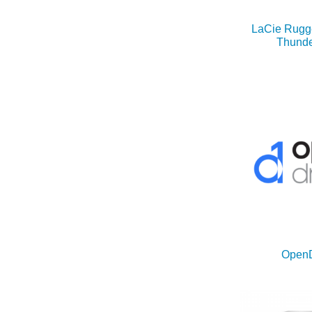
LaCie Rugg
Thunde
OpenD