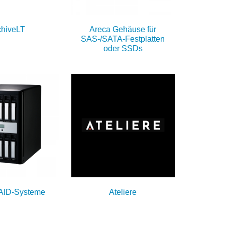
chiveLT
Areca Gehäuse für
SAS-/SATA-Festplatten
oder SSDs
AID-Systeme
Ateliere