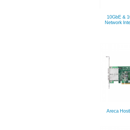
10GbE & 
Network Int
Areca Host