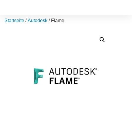
Startseite
/
Autodesk
/ Flame
C0TP1-WW3536-L610